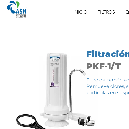
INICIO
FILTROS
Q
Filtració
PKF-1/T
Filtro de carbón a
Remueve olores, s
partículas en susp