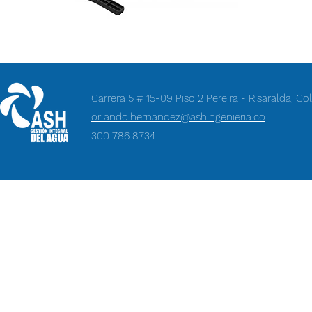
Carrera 5 # 15-09 Piso 2 Pereira - Risaralda, C
orlando.hernandez@ashingenieria.co
300 786 8734